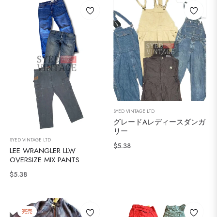
格
SYED VINTAGE LTD
グレードAレディースダンガ
リー
SYED VINTAGE LTD
通
$5.38
LEE WRANGLER LLW
常
OVERSIZE MIX PANTS
価
通
$5.38
格
常
価
格
完売