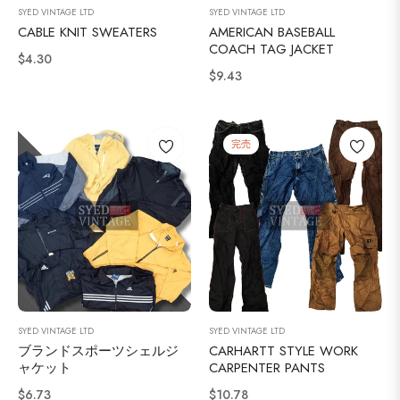
SYED VINTAGE LTD
SYED VINTAGE LTD
CABLE KNIT SWEATERS
AMERICAN BASEBALL
COACH TAG JACKET
通
$4.30
通
$9.43
常
常
価
価
格
格
完売
SYED VINTAGE LTD
SYED VINTAGE LTD
ブランドスポーツシェルジ
CARHARTT STYLE WORK
ャケット
CARPENTER PANTS
通
通
$6.73
$10.78