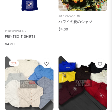
SYED VINTAGE LTD
ハワイの夏のシャツ
通
$4.30
SYED VINTAGE LTD
常
PRINTED T-SHIRTS
価
通
$4.30
格
常
価
格
完売