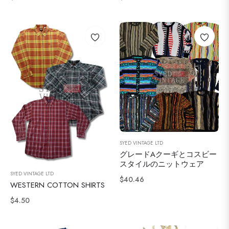
常
常
価
価
格
格
SYED VINTAGE LTD
グレードAクーギとコスビー
スタイルのニットウェア
SYED VINTAGE LTD
通
$40.46
WESTERN COTTON SHIRTS
常
通
$4.50
価
常
格
価