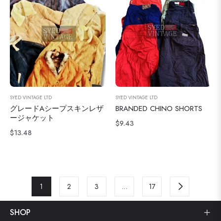
SYED VINTAGE LTD
SYED VINTAGE LTD
グレードAシープスキンレザ
BRANDED CHINO SHORTS
ージャケット
通
$9.43
通
$13.48
常
常
価
価
格
格
1
2
3
…
17
SHOP