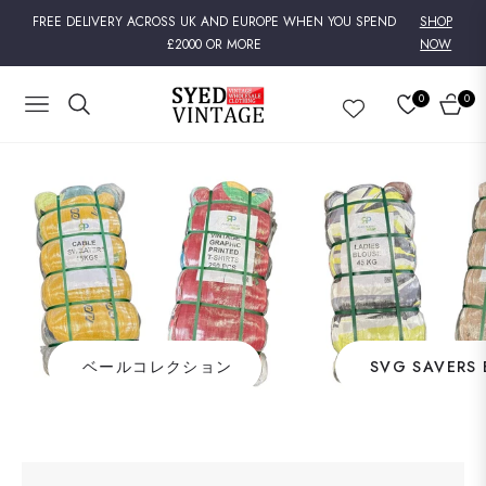
FREE DELIVERY ACROSS UK AND EUROPE WHEN YOU SPEND
SHOP
£2000 OR MORE
NOW
0
0
NAVIGATION
カ
ー
ト
ベールコレクション
SVG SAVERS 