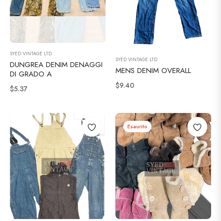
SYED VINTAGE LTD
SYED VINTAGE LTD
DUNGREA DENIM DENAGGI
MENS DENIM OVERALL
DI GRADO A
Prezzo
$9.40
Prezzo
$5.37
regolare
regolare
Esaurito