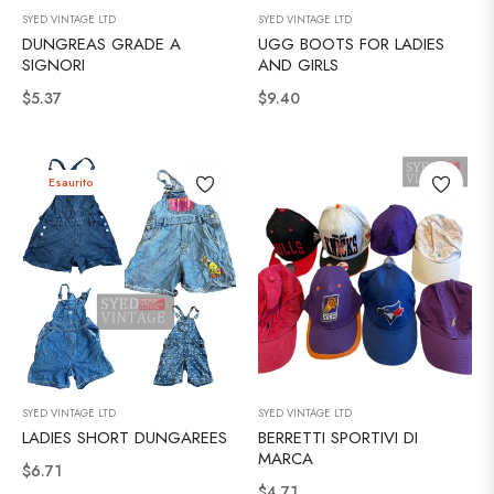
SYED VINTAGE LTD
SYED VINTAGE LTD
DUNGREAS GRADE A
UGG BOOTS FOR LADIES
SIGNORI
AND GIRLS
Prezzo
Prezzo
$5.37
$9.40
regolare
regolare
Esaurito
SYED VINTAGE LTD
SYED VINTAGE LTD
LADIES SHORT DUNGAREES
BERRETTI SPORTIVI DI
MARCA
Prezzo
$6.71
Prezzo
$4.71