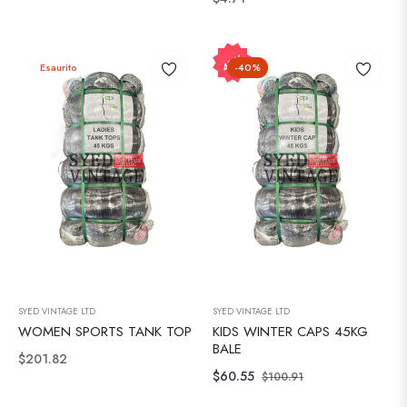
regolare
regolare
40%
Esaurito
-40%
SYED VINTAGE LTD
SYED VINTAGE LTD
WOMEN SPORTS TANK TOP
KIDS WINTER CAPS 45KG
BALE
Prezzo
$201.82
Prezzo
Prezzo
$60.55
$100.91
regolare
regolare
di